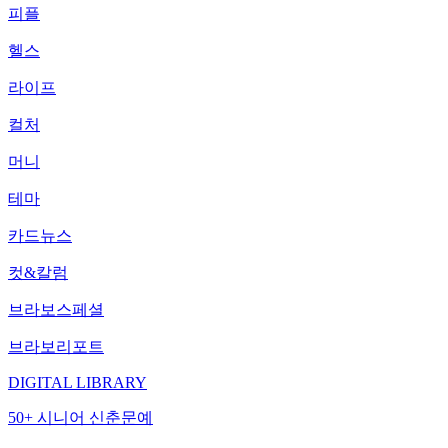
피플
헬스
라이프
컬처
머니
테마
카드뉴스
컷&칼럼
브라보스페셜
브라보리포트
DIGITAL LIBRARY
50+ 시니어 신춘문예