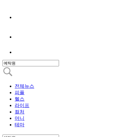
전체뉴스
피플
헬스
라이프
컬처
머니
테마