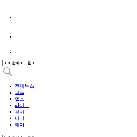
전체뉴스
피플
헬스
라이프
컬처
머니
테마