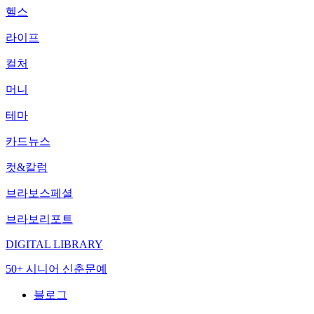
헬스
라이프
컬처
머니
테마
카드뉴스
컷&칼럼
브라보스페셜
브라보리포트
DIGITAL LIBRARY
50+ 시니어 신춘문예
블로그