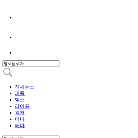
전체뉴스
피플
헬스
라이프
컬처
머니
테마