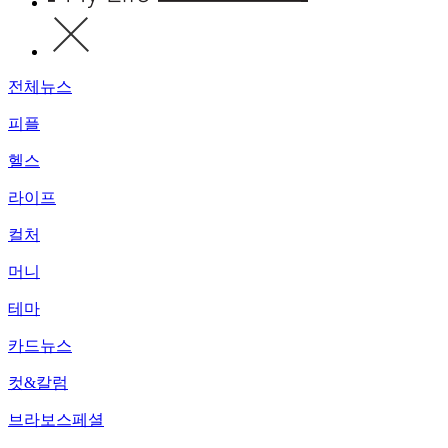
전체뉴스
피플
헬스
라이프
컬처
머니
테마
카드뉴스
컷&칼럼
브라보스페셜