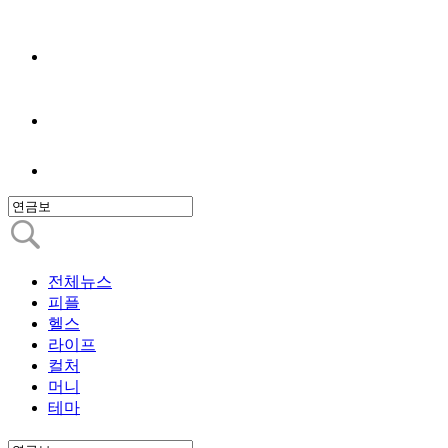
전체뉴스
피플
헬스
라이프
컬처
머니
테마