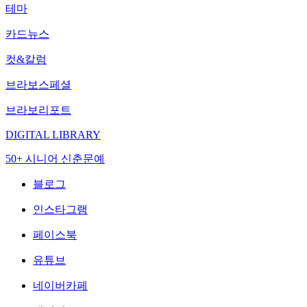
테마
카드뉴스
컷&칼럼
브라보스페셜
브라보리포트
DIGITAL LIBRARY
50+ 시니어 신춘문예
블로그
인스타그램
페이스북
유튜브
네이버카페