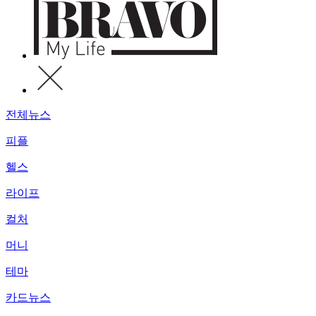
전체뉴스
피플
헬스
라이프
컬처
머니
테마
카드뉴스