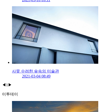
사뭇 수려한 숲속의 미술관
2021-03-04 08:49
◀
1
▶
이투데이