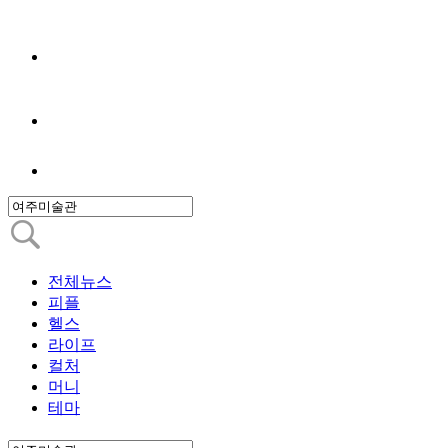
전체뉴스
피플
헬스
라이프
컬처
머니
테마