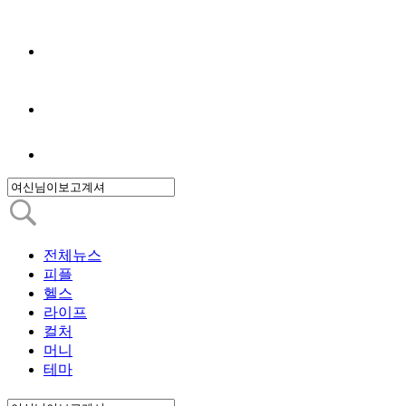
전체뉴스
피플
헬스
라이프
컬처
머니
테마