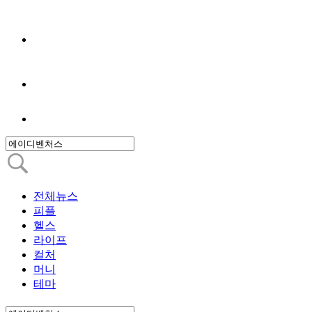
전체뉴스
피플
헬스
라이프
컬처
머니
테마