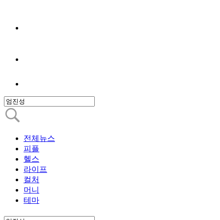
전체뉴스
피플
헬스
라이프
컬처
머니
테마