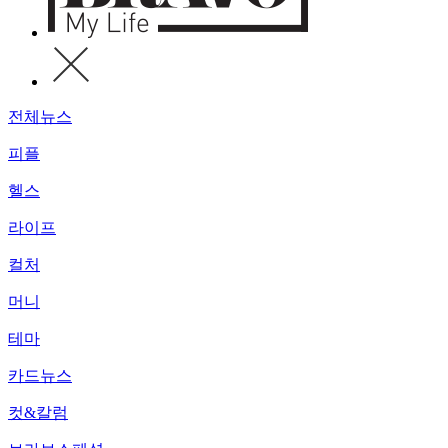
전체뉴스
피플
헬스
라이프
컬처
머니
테마
카드뉴스
컷&칼럼