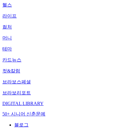
헬스
라이프
컬처
머니
테마
카드뉴스
컷&칼럼
브라보스페셜
브라보리포트
DIGITAL LIBRARY
50+ 시니어 신춘문예
블로그