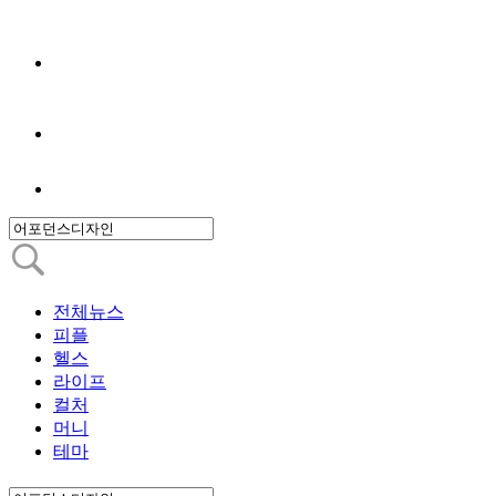
전체뉴스
피플
헬스
라이프
컬처
머니
테마