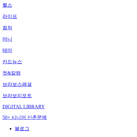
헬스
라이프
컬처
머니
테마
카드뉴스
컷&칼럼
브라보스페셜
브라보리포트
DIGITAL LIBRARY
50+ 시니어 신춘문예
블로그