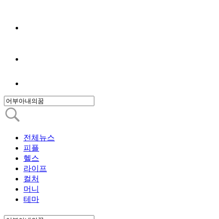
전체뉴스
피플
헬스
라이프
컬처
머니
테마