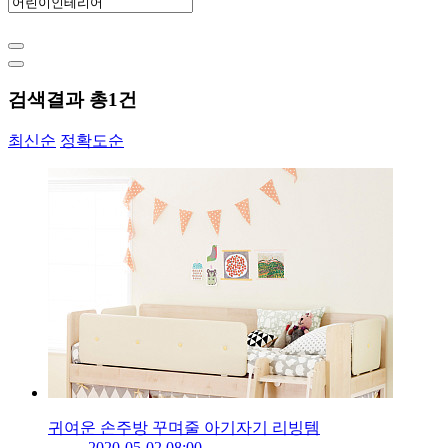
검색결과 총
1
건
최신순
정확도순
귀여운 손주방 꾸며줄 아기자기 리빙템
2020-05-02 08:00