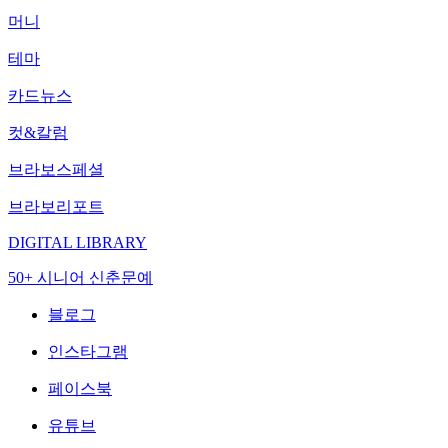
머니
테마
카드뉴스
컷&칼럼
브라보스페셜
브라보리포트
DIGITAL LIBRARY
50+ 시니어 신춘문예
블로그
인스타그램
페이스북
유튜브