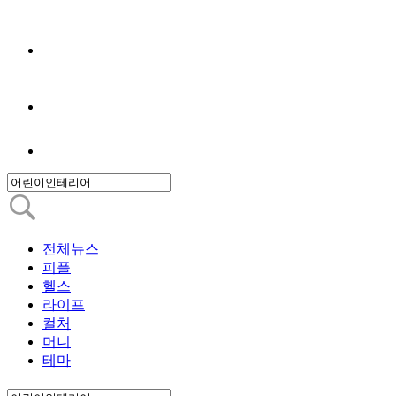
전체뉴스
피플
헬스
라이프
컬처
머니
테마