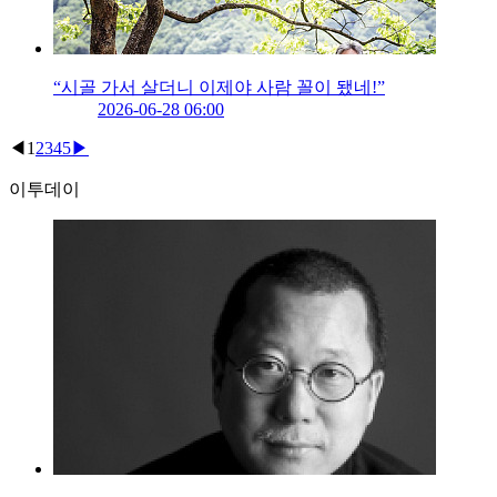
“시골 가서 살더니 이제야 사람 꼴이 됐네!”
2026-06-28 06:00
◀
1
2
3
4
5
▶
이투데이