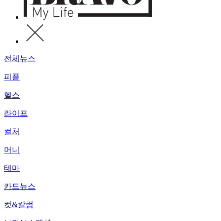
전체뉴스
피플
헬스
라이프
컬처
머니
테마
카드뉴스
컷&칼럼