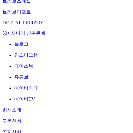
브라보스페셜
브라보리포트
DIGITAL LIBRARY
50+ 시니어 신춘문예
블로그
인스타그램
페이스북
유튜브
네이버카페
네이버TV
회사소개
구독신청
공지사항