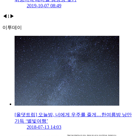
2019-10-07 08:49
◀
1
▶
이투데이
[올댓트립] 오늘밤, 너에게 우주를 줄게…한여름밤 낭만
가득 ‘별빛여행’
2018-07-13 14:03