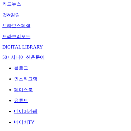
카드뉴스
컷&칼럼
브라보스페셜
브라보리포트
DIGITAL LIBRARY
50+ 시니어 신춘문예
블로그
인스타그램
페이스북
유튜브
네이버카페
네이버TV