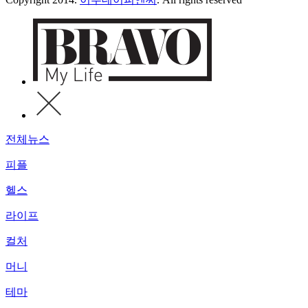
전체뉴스
피플
헬스
라이프
컬처
머니
테마