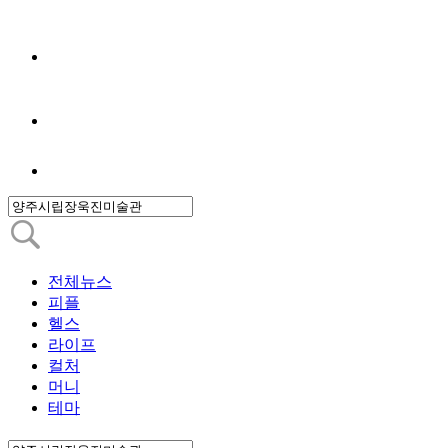
전체뉴스
피플
헬스
라이프
컬처
머니
테마