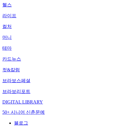
헬스
라이프
컬처
머니
테마
카드뉴스
컷&칼럼
브라보스페셜
브라보리포트
DIGITAL LIBRARY
50+ 시니어 신춘문예
블로그