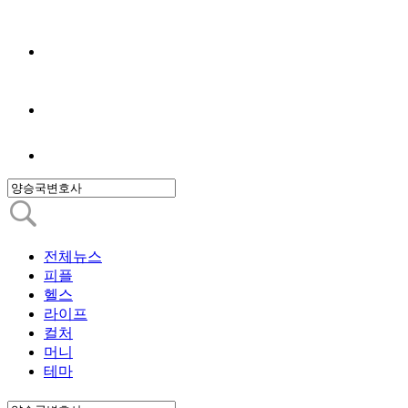
전체뉴스
피플
헬스
라이프
컬처
머니
테마