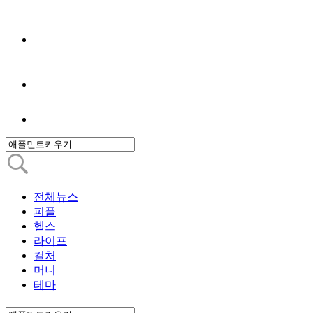
전체뉴스
피플
헬스
라이프
컬처
머니
테마