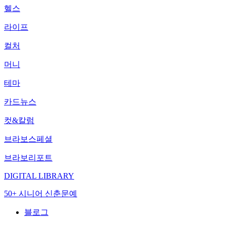
헬스
라이프
컬처
머니
테마
카드뉴스
컷&칼럼
브라보스페셜
브라보리포트
DIGITAL LIBRARY
50+ 시니어 신춘문예
블로그