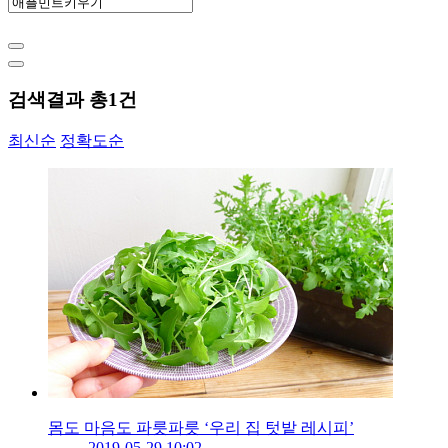
검색결과 총
1
건
최신순
정확도순
몸도 마음도 파릇파릇 ‘우리 집 텃밭 레시피’
2019-05-29 10:02