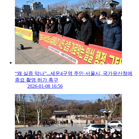
“왜 실증 막나”...세운4구역 주민·서울시, 국가유산청에
종묘 촬영 허가 촉구
2026-01-08 16:56