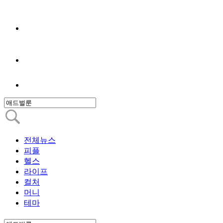
전체뉴스
피플
헬스
라이프
컬처
머니
테마