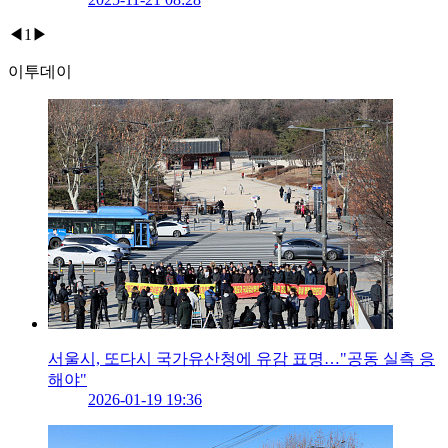
◀
1
▶
이투데이
서울시, 또다시 국가유산청에 유감 표명…"공동 실측 응
해야"
2026-01-19 19:36