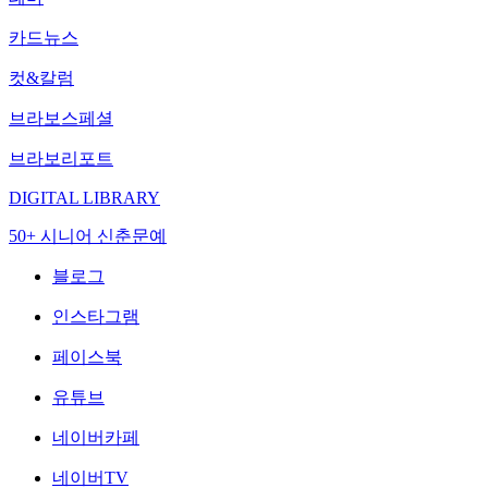
카드뉴스
컷&칼럼
브라보스페셜
브라보리포트
DIGITAL LIBRARY
50+ 시니어 신춘문예
블로그
인스타그램
페이스북
유튜브
네이버카페
네이버TV