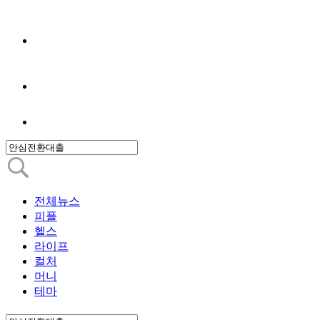
전체뉴스
피플
헬스
라이프
컬처
머니
테마