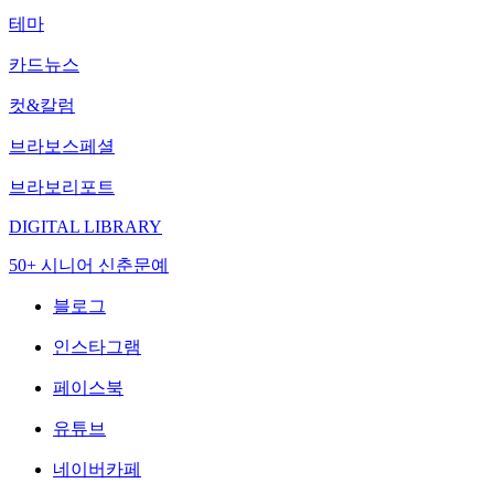
테마
카드뉴스
컷&칼럼
브라보스페셜
브라보리포트
DIGITAL LIBRARY
50+ 시니어 신춘문예
블로그
인스타그램
페이스북
유튜브
네이버카페