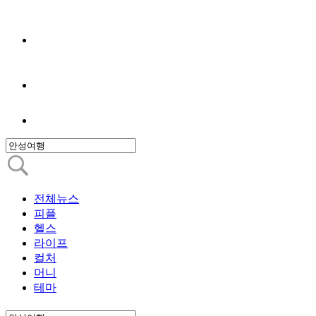
전체뉴스
피플
헬스
라이프
컬처
머니
테마