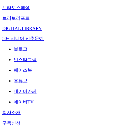
브라보스페셜
브라보리포트
DIGITAL LIBRARY
50+ 시니어 신춘문예
블로그
인스타그램
페이스북
유튜브
네이버카페
네이버TV
회사소개
구독신청