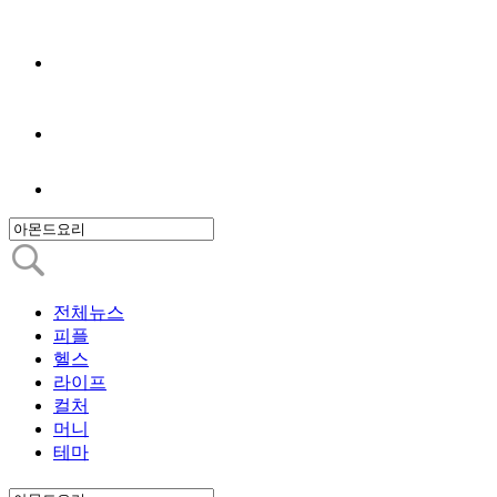
전체뉴스
피플
헬스
라이프
컬처
머니
테마