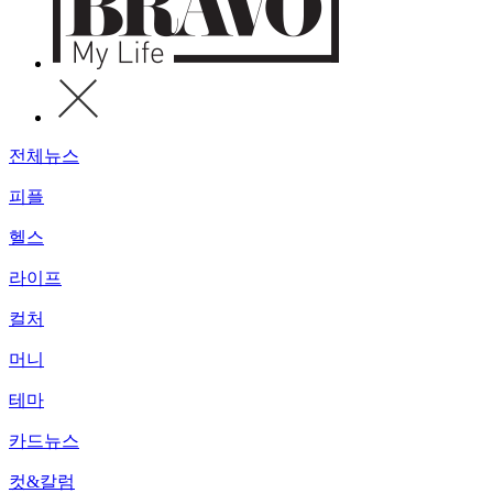
전체뉴스
피플
헬스
라이프
컬처
머니
테마
카드뉴스
컷&칼럼