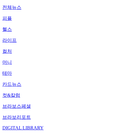
전체뉴스
피플
헬스
라이프
컬처
머니
테마
카드뉴스
컷&칼럼
브라보스페셜
브라보리포트
DIGITAL LIBRARY