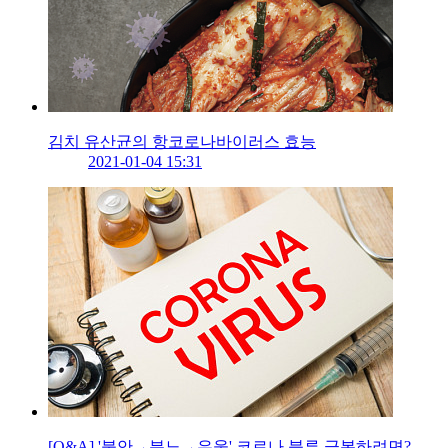
김치 유산균의 항코로나바이러스 효능
2021-01-04 15:31
[Q&A] '불안→분노→우울' 코로나 블루 극복하려면?