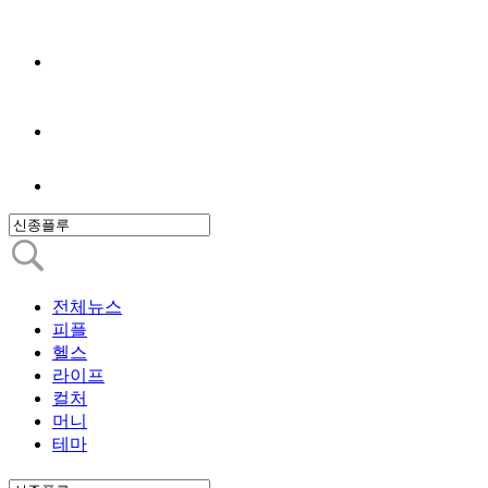
전체뉴스
피플
헬스
라이프
컬처
머니
테마