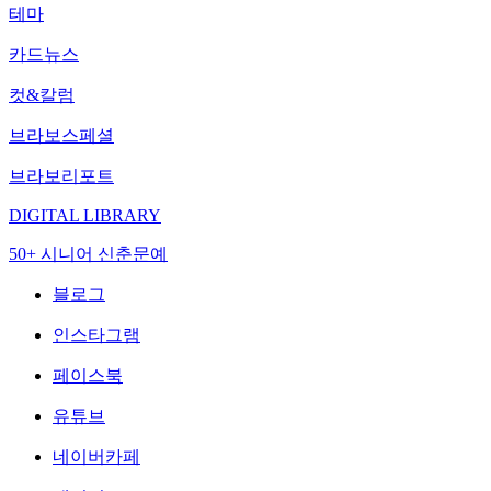
테마
카드뉴스
컷&칼럼
브라보스페셜
브라보리포트
DIGITAL LIBRARY
50+ 시니어 신춘문예
블로그
인스타그램
페이스북
유튜브
네이버카페