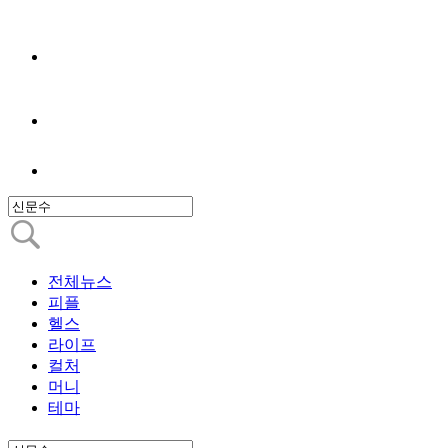
전체뉴스
피플
헬스
라이프
컬처
머니
테마