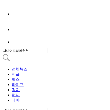
전체뉴스
피플
헬스
라이프
컬처
머니
테마