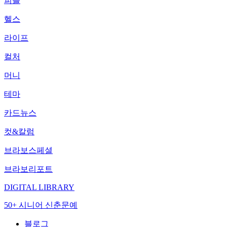
피플
헬스
라이프
컬처
머니
테마
카드뉴스
컷&칼럼
브라보스페셜
브라보리포트
DIGITAL LIBRARY
50+ 시니어 신춘문예
블로그