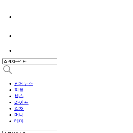
전체뉴스
피플
헬스
라이프
컬처
머니
테마