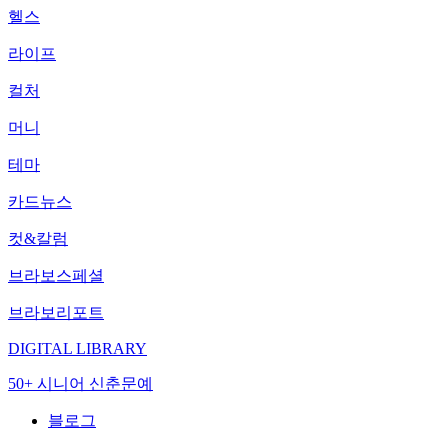
헬스
라이프
컬처
머니
테마
카드뉴스
컷&칼럼
브라보스페셜
브라보리포트
DIGITAL LIBRARY
50+ 시니어 신춘문예
블로그