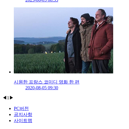
시원한 프랑스 코미디 영화 한 편
2020-08-05 09:30
◀
1
▶
PC버전
공지사항
사이트맵