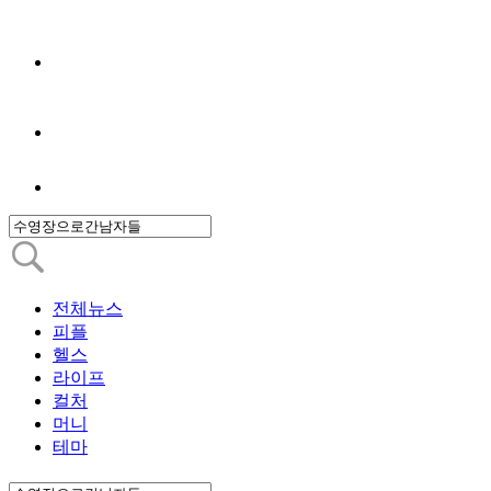
전체뉴스
피플
헬스
라이프
컬처
머니
테마