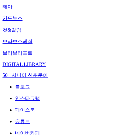
테마
카드뉴스
컷&칼럼
브라보스페셜
브라보리포트
DIGITAL LIBRARY
50+ 시니어 신춘문예
블로그
인스타그램
페이스북
유튜브
네이버카페