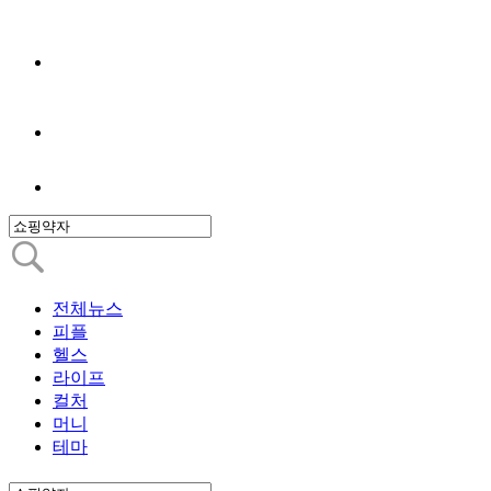
전체뉴스
피플
헬스
라이프
컬처
머니
테마