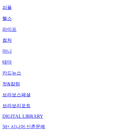
피플
헬스
라이프
컬처
머니
테마
카드뉴스
컷&칼럼
브라보스페셜
브라보리포트
DIGITAL LIBRARY
50+ 시니어 신춘문예