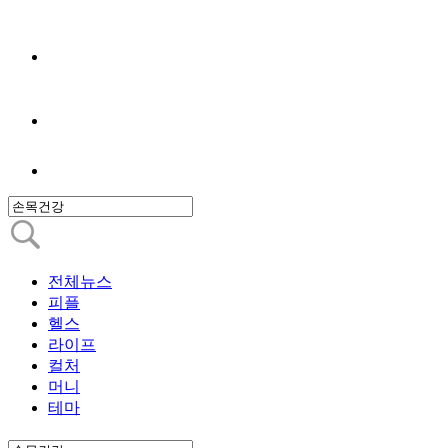
전체뉴스
피플
헬스
라이프
컬처
머니
테마