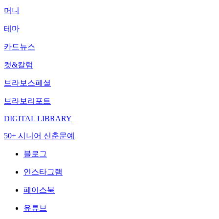
머니
테마
카드뉴스
컷&칼럼
브라보스페셜
브라보리포트
DIGITAL LIBRARY
50+ 시니어 신춘문예
블로그
인스타그램
페이스북
유튜브