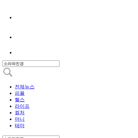
전체뉴스
피플
헬스
라이프
컬처
머니
테마