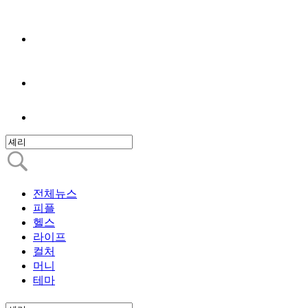
전체뉴스
피플
헬스
라이프
컬처
머니
테마