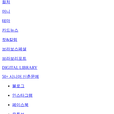
컬처
머니
테마
카드뉴스
컷&칼럼
브라보스페셜
브라보리포트
DIGITAL LIBRARY
50+ 시니어 신춘문예
블로그
인스타그램
페이스북