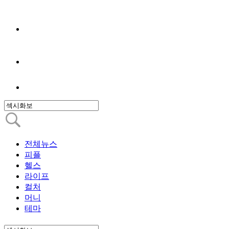
전체뉴스
피플
헬스
라이프
컬처
머니
테마