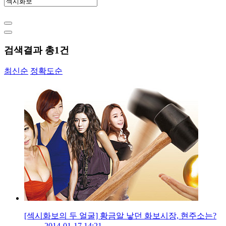
검색결과 총
1
건
최신순
정확도순
[섹시화보의 두 얼굴] 황금알 낳던 화보시장, 현주소는?
2014-01-17 14:21