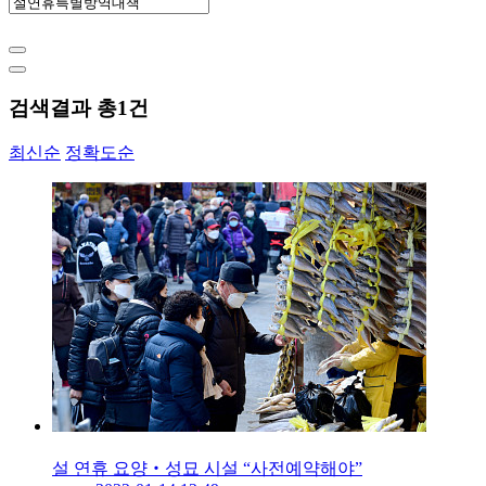
검색결과 총
1
건
최신순
정확도순
설 연휴 요양‧성묘 시설 “사전예약해야”