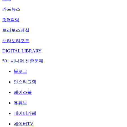
카드뉴스
컷&칼럼
브라보스페셜
브라보리포트
DIGITAL LIBRARY
50+ 시니어 신춘문예
블로그
인스타그램
페이스북
유튜브
네이버카페
네이버TV