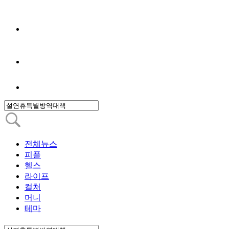
전체뉴스
피플
헬스
라이프
컬처
머니
테마