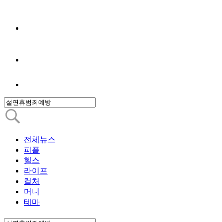
전체뉴스
피플
헬스
라이프
컬처
머니
테마