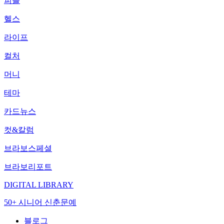
피플
헬스
라이프
컬처
머니
테마
카드뉴스
컷&칼럼
브라보스페셜
브라보리포트
DIGITAL LIBRARY
50+ 시니어 신춘문예
블로그