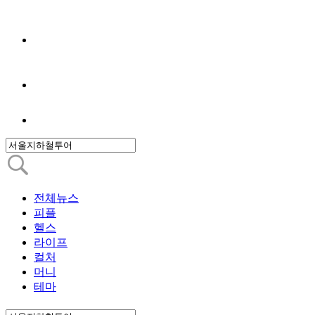
전체뉴스
피플
헬스
라이프
컬처
머니
테마