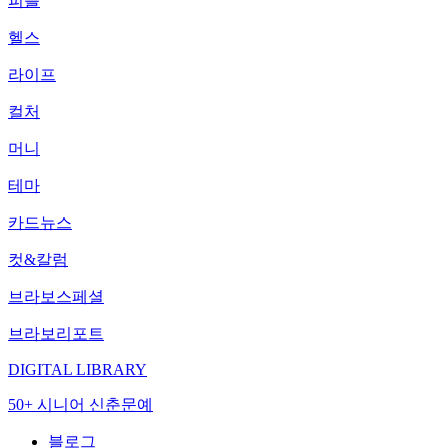
피플
헬스
라이프
컬처
머니
테마
카드뉴스
컷&칼럼
브라보스페셜
브라보리포트
DIGITAL LIBRARY
50+ 시니어 신춘문예
블로그