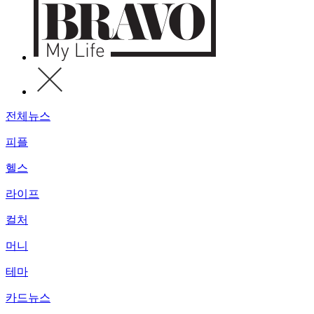
전체뉴스
피플
헬스
라이프
컬처
머니
테마
카드뉴스