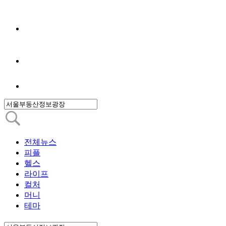
전체뉴스
피플
헬스
라이프
컬처
머니
테마