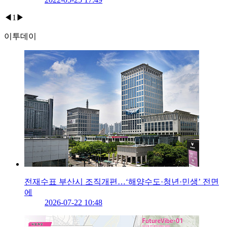
◀
1
▶
이투데이
전재수표 부산시 조직개편…‘해양수도·청년·민생’ 전면
에
2026-07-22 10:48