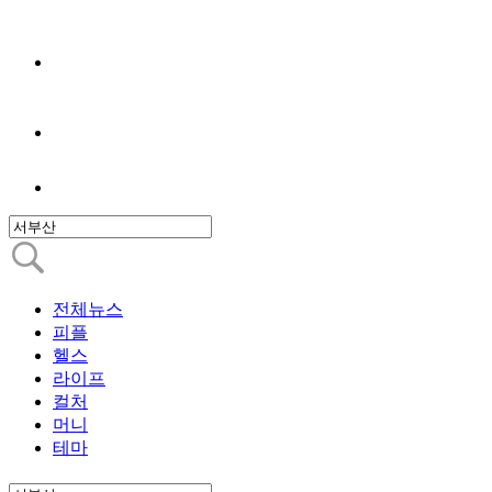
전체뉴스
피플
헬스
라이프
컬처
머니
테마