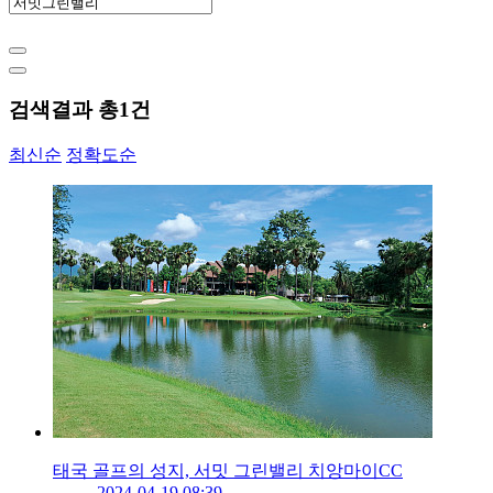
검색결과 총
1
건
최신순
정확도순
태국 골프의 성지, 서밋 그린밸리 치앙마이CC
2024-04-19 08:39