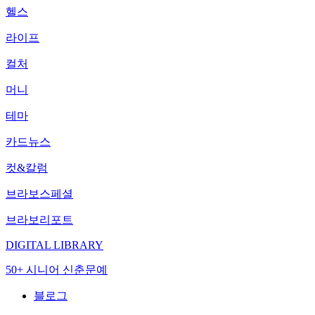
헬스
라이프
컬처
머니
테마
카드뉴스
컷&칼럼
브라보스페셜
브라보리포트
DIGITAL LIBRARY
50+ 시니어 신춘문예
블로그