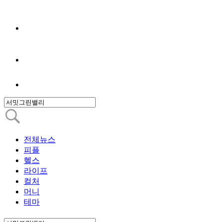
전체뉴스
피플
헬스
라이프
컬처
머니
테마