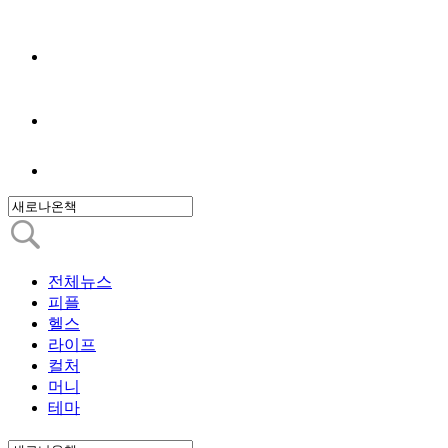
전체뉴스
피플
헬스
라이프
컬처
머니
테마