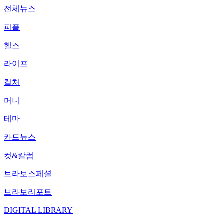
전체뉴스
피플
헬스
라이프
컬처
머니
테마
카드뉴스
컷&칼럼
브라보스페셜
브라보리포트
DIGITAL LIBRARY