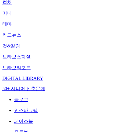
컬처
머니
테마
카드뉴스
컷&칼럼
브라보스페셜
브라보리포트
DIGITAL LIBRARY
50+ 시니어 신춘문예
블로그
인스타그램
페이스북