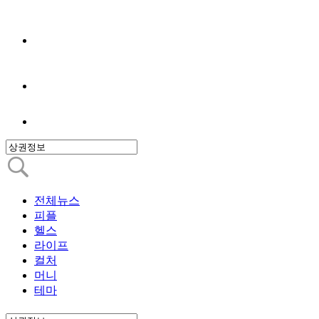
전체뉴스
피플
헬스
라이프
컬처
머니
테마