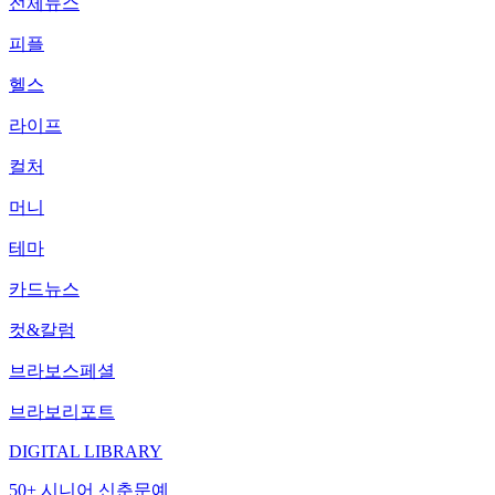
전체뉴스
피플
헬스
라이프
컬처
머니
테마
카드뉴스
컷&칼럼
브라보스페셜
브라보리포트
DIGITAL LIBRARY
50+ 시니어 신춘문예