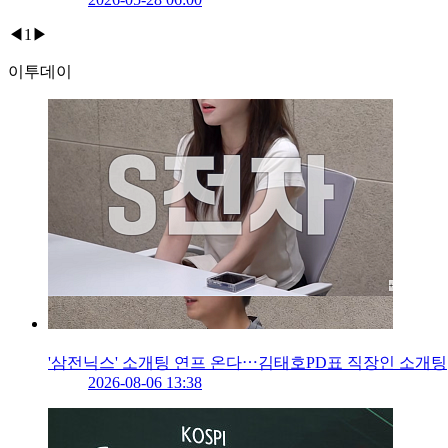
◀
1
▶
이투데이
'삼전닉스' 소개팅 연프 온다⋯김태호PD표 직장인 소개팅
2026-08-06 13:38