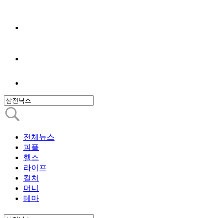
전체뉴스
피플
헬스
라이프
컬처
머니
테마