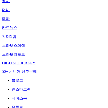
컬처
머니
테마
카드뉴스
컷&칼럼
브라보스페셜
브라보리포트
DIGITAL LIBRARY
50+ 시니어 신춘문예
블로그
인스타그램
페이스북
유튜브