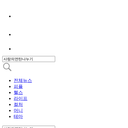
전체뉴스
피플
헬스
라이프
컬처
머니
테마