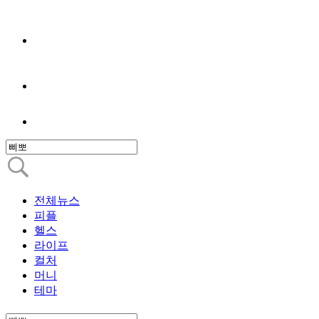
전체뉴스
피플
헬스
라이프
컬처
머니
테마