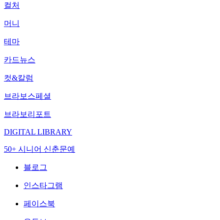
컬처
머니
테마
카드뉴스
컷&칼럼
브라보스페셜
브라보리포트
DIGITAL LIBRARY
50+ 시니어 신춘문예
블로그
인스타그램
페이스북