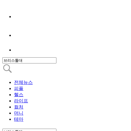
전체뉴스
피플
헬스
라이프
컬처
머니
테마