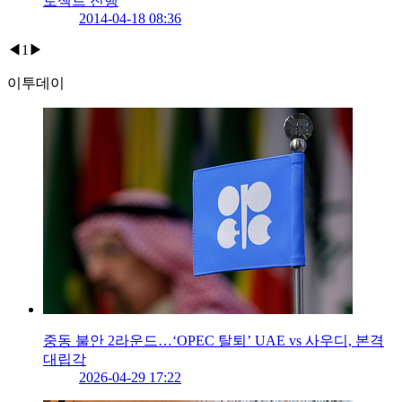
로젝트 진행
2014-04-18 08:36
◀
1
▶
이투데이
중동 불안 2라운드…‘OPEC 탈퇴’ UAE vs 사우디, 본격
대립각
2026-04-29 17:22