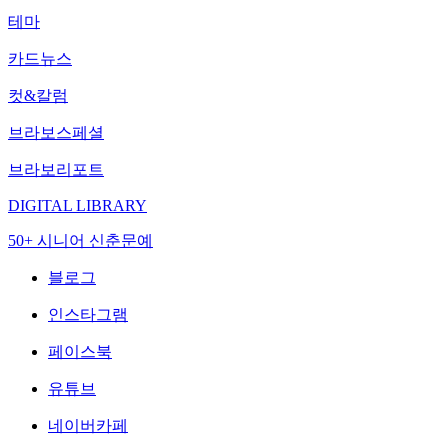
테마
카드뉴스
컷&칼럼
브라보스페셜
브라보리포트
DIGITAL LIBRARY
50+ 시니어 신춘문예
블로그
인스타그램
페이스북
유튜브
네이버카페