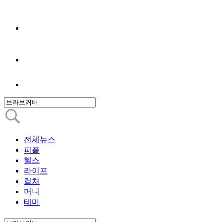
전체뉴스
피플
헬스
라이프
컬처
머니
테마