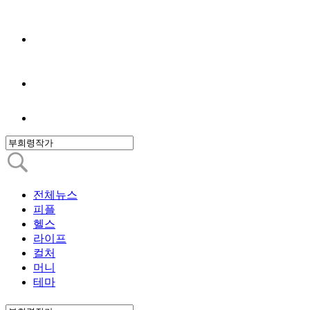
전체뉴스
피플
헬스
라이프
컬처
머니
테마