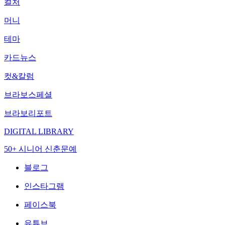
컬처
머니
테마
카드뉴스
컷&칼럼
브라보스페셜
브라보리포트
DIGITAL LIBRARY
50+ 시니어 신춘문예
블로그
인스타그램
페이스북
유튜브