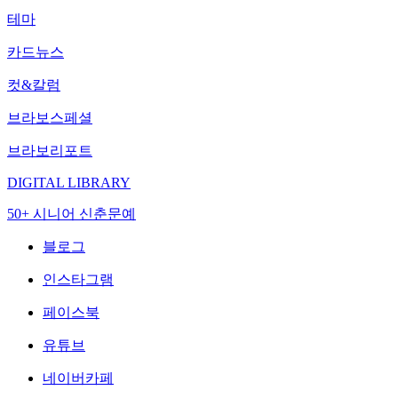
테마
카드뉴스
컷&칼럼
브라보스페셜
브라보리포트
DIGITAL LIBRARY
50+ 시니어 신춘문예
블로그
인스타그램
페이스북
유튜브
네이버카페