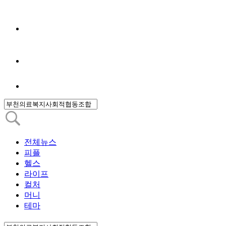
전체뉴스
피플
헬스
라이프
컬처
머니
테마