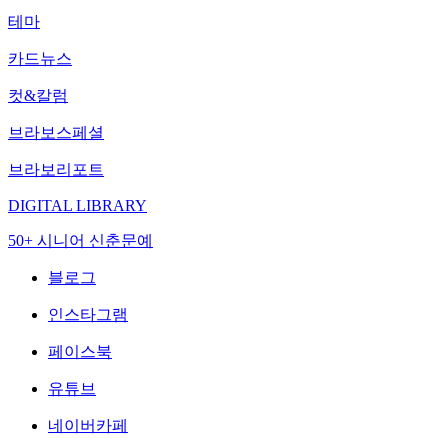
테마
카드뉴스
컷&칼럼
브라보스페셜
브라보리포트
DIGITAL LIBRARY
50+ 시니어 신춘문예
블로그
인스타그램
페이스북
유튜브
네이버카페