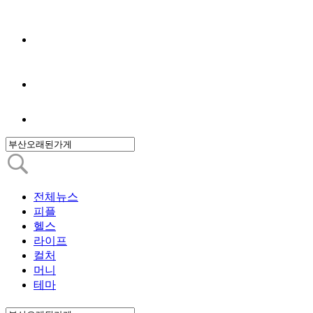
전체뉴스
피플
헬스
라이프
컬처
머니
테마