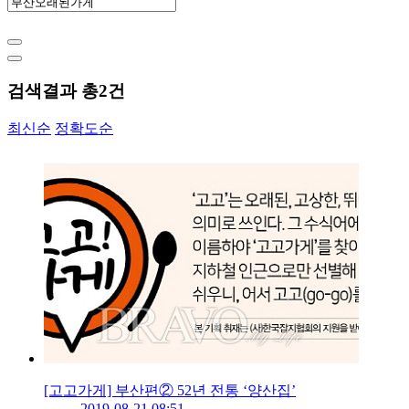
검색결과 총
2
건
최신순
정확도순
[고고가게] 부산편② 52년 전통 ‘양산집’
2019-08-21 08:51