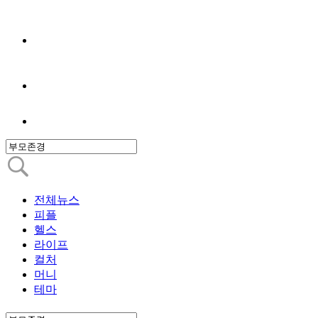
전체뉴스
피플
헬스
라이프
컬처
머니
테마