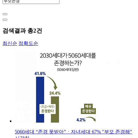
검색결과 총
2
건
최신순
정확도순
5060세대 “존경 못받아”ㆍ자녀세대 67% "부모 존경해"