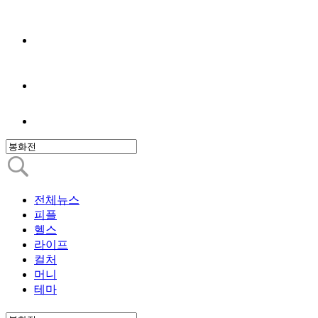
전체뉴스
피플
헬스
라이프
컬처
머니
테마