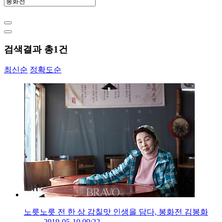
검색결과 총
1
건
최신순
정확도순
노릇노릇 전 한 상 감칠맛 인생을 담다, 봉화전 김봉화
2019-05-10 09:22