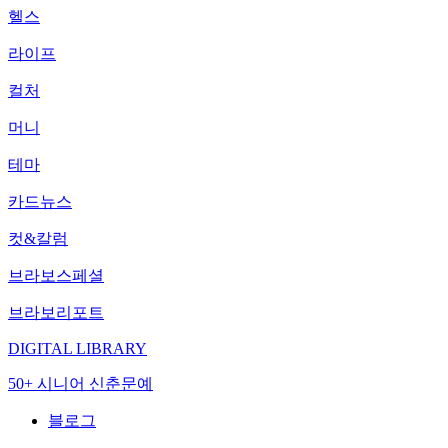
헬스
라이프
컬처
머니
테마
카드뉴스
컷&칼럼
브라보스페셜
브라보리포트
DIGITAL LIBRARY
50+ 시니어 신춘문예
블로그