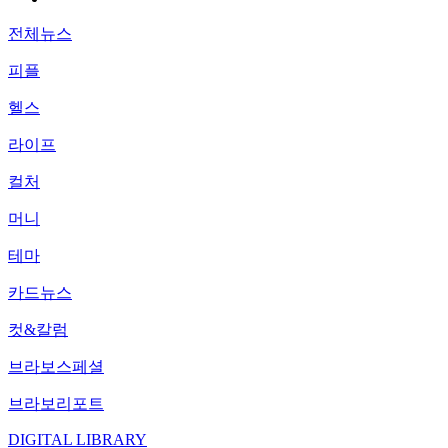
전체뉴스
피플
헬스
라이프
컬처
머니
테마
카드뉴스
컷&칼럼
브라보스페셜
브라보리포트
DIGITAL LIBRARY