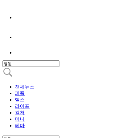
전체뉴스
피플
헬스
라이프
컬처
머니
테마