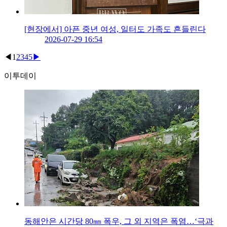
[현장에서] 아픈 중년 여성, 일터도 가족도 흔들린다
2026-07-29 16:54
◀
1
2
3
4
5
▶
이투데이
동해안은 시간당 80㎜ 폭우, 그 외 지역은 폭염…‘극과