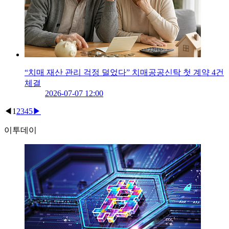
“치매 재산 관리 걱정 덜었다” 치매공공신탁 첫 계약 4건
체결
2026-07-07 12:00
◀
1
2
3
4
5
▶
이투데이