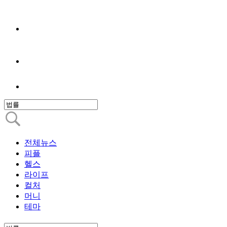
전체뉴스
피플
헬스
라이프
컬처
머니
테마