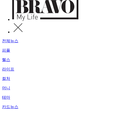
전체뉴스
피플
헬스
라이프
컬처
머니
테마
카드뉴스