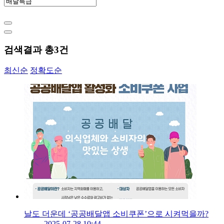
검색결과 총
3
건
최신순
정확도순
날도 더운데 ‘공공배달앱 소비쿠폰’으로 시켜먹을까?
2025-07-28 10:44