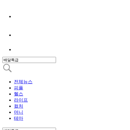
전체뉴스
피플
헬스
라이프
컬처
머니
테마